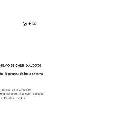
ANISMO DE CHILE: DIÁLOGOS
ón: Escenarios de baile en torno
lparaíso, en la Exhibición
ergables: sobre lo común". Publicado
rial Metales Pesados.