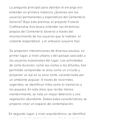
La pregunta principal para abordar el encargo era
entender en primera instancia ¿Quienes son los
usuarios permanentes y esporádicos del Cementerio
General? Bajo esta premisa, el proyecto Funeral
Craftmanship Axis busca entender las dinámicas
propias del Cementerio General a través del
reconocimiento de los usuarios que lo habitan: el
visitante (esporádico) y el artesano (usuario fijo).
Se proponen intervenciones de diversas escalas: en
primer lugar, a nivel urbano y del paisaje asociado a
los usuarios ocasionales del lugar. Las actividades
de corta duración, como las visitas a los difuntos, han
permitido comprender el área como un circuito y
proyectar un eje en la zona norte, caracterizada por
un ambiente popular. A través de recorridos
sugeridos, se identifican hitos como el memorial a
los payasos. En esta área, que recibe menos
mantenimiento, se nota un mayor deterioro y una
vegetación abundante. Dadas estas características, se
propone crear un espacio de contemplación.
En segundo lugar, a nivel arquitectónico, se identificó
a algunos de los trabajadores en el lado norte, lugar
con menor inversión y mantención dentro del
Cementerio. Muchos de estos trabajadores dependen
de propinas y no tienen un salario base, lo que