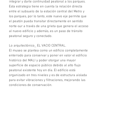
integrar y darle continuidad peatonal a los parques.
Esta estrategia tiene en cuenta la relación directa
entre el subsuelo de la estación central del Metro y
los parques, por lo tanto, este nuevo eje permite que
el peatón pueda transitar directamente en sentido
norte-sur a través de una grieta que genera el acceso
al nuevo edificio y además, es un paso de tránsito
peatonal seguro y conectado.
Lo arquitectónico_ EL VACIO CENTRAL.
El museo se plantea como un edificio completamente
enterrado para conservar y poner en valor el edificio
histórico del MALI y poder otorgar una mayor
superficie de espacio público debido al alto flujo
peatonal existente hoy en día. El edificio está
organizado en tres niveles y es de estructura aislada
para evitar vibraciones y filtraciones, mejorando las
condiciones de conservación.
Se utiliza un vacio interior urbano como estructurador
del proyecto, de escala metropolitana y que fomente
la integración de todas las actividades del nuevo
museo. El edificio toma prestado el patio central del
actual Palacio de la Exposición transformándolo en un
espacio más dinámico, en el que confluyen todas las
actividades del nuevo programa -biblioteca,
academia, cafetería, exposición- activándose de
manera vertical. Esto potencia el recorrido lento de
los visitantes a través de toda la exposición.